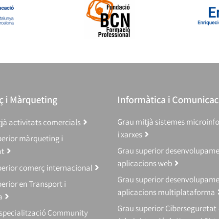
 i Màrqueting
Informàtica i Comunicac
Grau mitjà sistemes microinf
jà activitats comercials
i xarxes
erior màrqueting i
Grau superior desenvolupam
at
aplicacions web
erior comerç internacional
Grau superior desenvolupam
erior en Transport i
aplicacions multiplataforma
a
Grau superior Ciberseguretat 
Especialització Community