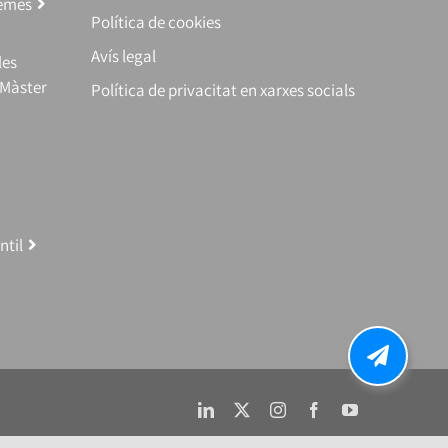
temes
Política de cookies
Avís legal
les
(Màster
Política de privacitat en xarxes socials
ntil
LinkedIn
X
Instagram
Facebook
YouTube