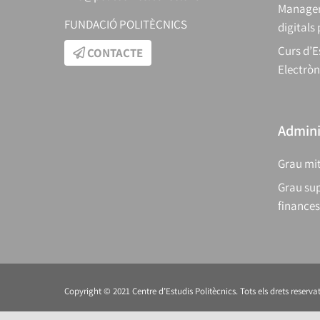
Manager
FUNDACIÓ POLITÈCNICS
digitals
Curs d’E
CONTACTE
Electròn
Adminis
Grau mit
Grau sup
finances
Copyright © 2021 Centre d’Estudis Politècnics. Tots els drets reservat