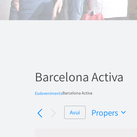
Barcelona Activa
Barcelona Activa
Esdeveniments
Propers
Avui
Selecciona
una