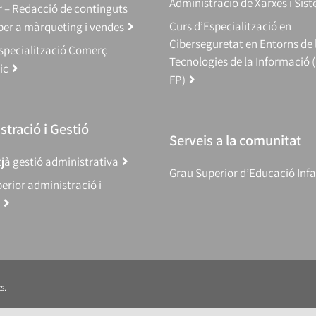
Administració de Xarxes i Sis
 – Redacció de continguts
Curs d’Especialització en
 per a màrqueting i vendes
Ciberseguretat en Entorns de 
specialització Comerç
Tecnologies de la Informació 
ic
FP)
tració i Gestió
Serveis a la comunitat
jà gestió administrativa
Grau Superior d’Educació Infa
erior administració i
s.