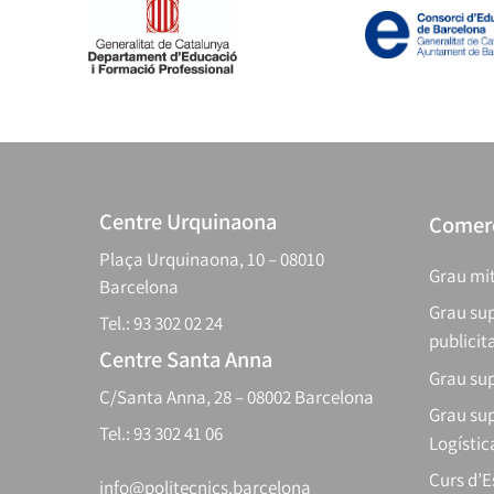
Centre Urquinaona
Comerç
Plaça Urquinaona, 10 – 08010
Grau mit
Barcelona
Grau sup
Tel.: 93 302 02 24
publicit
Centre Santa Anna
Grau sup
C/Santa Anna, 28 – 08002 Barcelona
Grau sup
Tel.: 93 302 41 06
Logístic
Curs d’
info@politecnics.barcelona