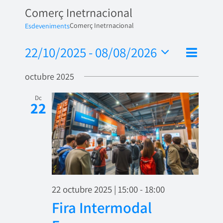
Comerç Inetrnacional
Comerç Inetrnacional
Esdeveniments
Nave
22/10/2025
 - 
08/08/2026
Vistes
Llista
de
Selecciona
de
octubre 2025
una
visua
naveg
data.
Esde
Dc
22
22 octubre 2025 | 15:00
-
18:00
Fira Intermodal