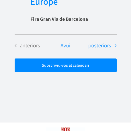
Europe
Fira Gran Via de Barcelona
Esdeveniments
Esdeveniments
anteriors
Avui
posteriors
Subscriviu-vos al calendari