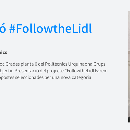
ó #FollowtheLidl
nics
loc Grades planta 0 del Politècnics Urquinaona Grups
ctiu Presentació del projecte #FollowtheLidl Farem
ropostes seleccionades per una nova categoria