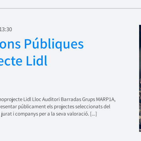
13:30
ions Públiques
cte Lidl
oprojecte Lidl Lloc Auditori Barradas Grups MARP1A,
entar públicament els projectes seleccionats del
jurat i companys per a la seva valoració. [...]