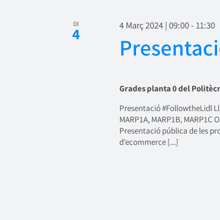
data.
4 Març 2024 | 09:00
-
11:30
Dl
4
Presentaci
Grades planta 0 del Politèc
Presentació #FollowtheLidl L
MARP1A, MARP1B, MARP1C Obje
Presentació pública de les p
d'ecommerce [...]