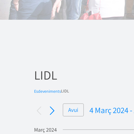
LIDL
LIDL
Esdeveniments
4 Març 2024
 - 
Avui
Selecciona
una
Març 2024