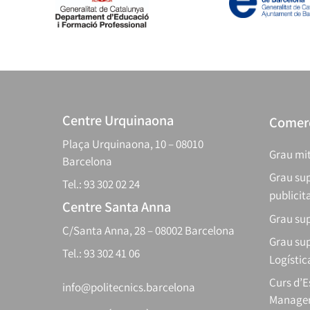
Centre Urquinaona
Comerç
Plaça Urquinaona, 10 – 08010
Grau mit
Barcelona
Grau sup
Tel.: 93 302 02 24
publicit
Centre Santa Anna
Grau sup
C/Santa Anna, 28 – 08002 Barcelona
Grau sup
Tel.: 93 302 41 06
Logístic
Curs d’
info@politecnics.barcelona
Manager