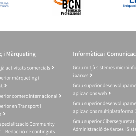
 i Màrqueting
Informàtica i Comunicac
Grau mitjà sistemes microinf
jà activitats comercials
i xarxes
erior màrqueting i
Grau superior desenvolupam
at
aplicacions web
erior comerç internacional
Grau superior desenvolupam
erior en Transport i
aplicacions multiplataforma
a
Grau superior Ciberseguretat 
Especialització Community
Administració de Xarxes i Sis
 – Redacció de continguts