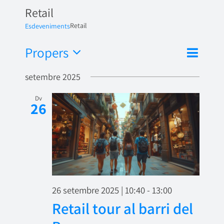
Retail
Retail
Esdeveniments
Nave
Propers
Vistes
Llista
de
Selecciona
de
setembre 2025
una
visua
naveg
data.
Esde
Dv
26
26 setembre 2025 | 10:40
-
13:00
Retail tour al barri del