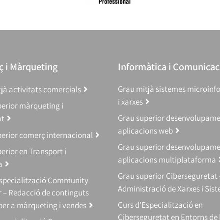
 i Màrqueting
Informàtica i Comunicac
Grau mitjà sistemes microinf
jà activitats comercials
i xarxes
erior màrqueting i
Grau superior desenvolupam
at
aplicacions web
erior comerç internacional
Grau superior desenvolupam
erior en Transport i
aplicacions multiplataforma
a
Grau superior Ciberseguretat 
Especialització Community
Administració de Xarxes i Sis
 – Redacció de continguts
Curs d’Especialització en
 per a màrqueting i vendes
Ciberseguretat en Entorns de 