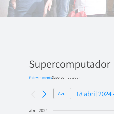
Supercomputador
Supercomputador
Esdeveniments
18 abril 2024
 
Avui
Selecciona
una
abril 2024