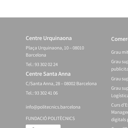
Centre Urquinaona
Comerç
Plaça Urquinaona, 10 – 08010
Grau mit
Barcelona
Grau sup
Tel.: 93 302 02 24
publicit
Centre Santa Anna
Grau sup
C/Santa Anna, 28 – 08002 Barcelona
Grau sup
Tel.: 93 302 41 06
Logístic
Curs d’
info@politecnics.barcelona
Manager
FUNDACIÓ POLITÈCNICS
digitals