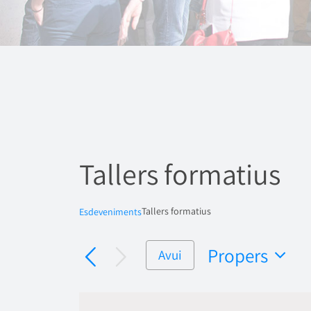
Tallers formatius
Tallers formatius
Esdeveniments
Propers
Avui
Selecciona
una