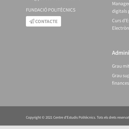
Manager
FUNDACIÓ POLITÈCNICS
digitals
Curs d’E
CONTACTE
Electròn
Adminis
Grau mit
Grau sup
finances
Copyright © 2021 Centre d’Estudis Politècnics. Tots els drets reservat