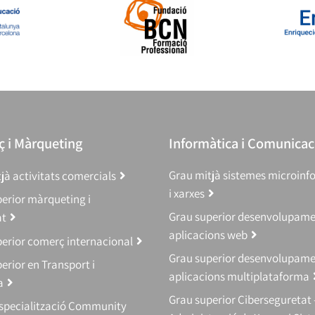
 i Màrqueting
Informàtica i Comunicac
Grau mitjà sistemes microinf
jà activitats comercials
i xarxes
erior màrqueting i
Grau superior desenvolupam
at
aplicacions web
erior comerç internacional
Grau superior desenvolupam
erior en Transport i
aplicacions multiplataforma
a
Grau superior Ciberseguretat 
Especialització Community