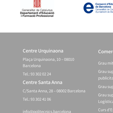
Centre Urquinaona
Comerç
Plaça Urquinaona, 10 – 08010
Grau mit
Barcelona
Grau sup
Tel.: 93 302 02 24
publicit
Centre Santa Anna
Grau sup
C/Santa Anna, 28 – 08002 Barcelona
Grau sup
Tel.: 93 302 41 06
Logístic
Curs d’
info@politecnics.barcelona