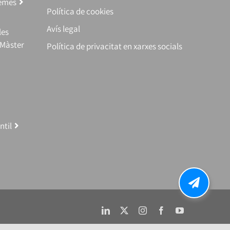
temes
Política de cookies
Avís legal
les
(Màster
Política de privacitat en xarxes socials
ntil
LinkedIn
X
Instagram
Facebook
YouTube