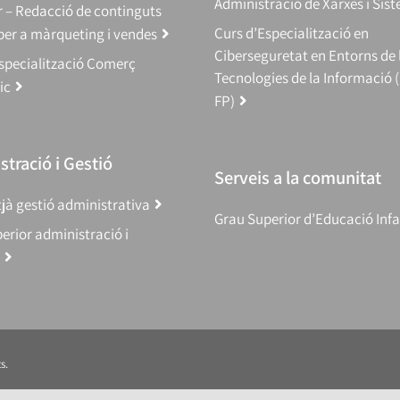
Administració de Xarxes i Sis
 – Redacció de continguts
Curs d’Especialització en
 per a màrqueting i vendes
Ciberseguretat en Entorns de 
specialització Comerç
Tecnologies de la Informació 
ic
FP)
tració i Gestió
Serveis a la comunitat
jà gestió administrativa
Grau Superior d’Educació Infa
erior administració i
s.