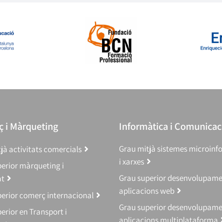
 i Màrqueting
Informàtica i Comunicac
Grau mitjà sistemes microinf
jà activitats comercials
i xarxes
erior màrqueting i
Grau superior desenvolupam
at
aplicacions web
erior comerç internacional
Grau superior desenvolupam
erior en Transport i
aplicacions multiplataforma