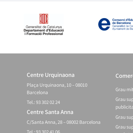
Centre Urquinaona
Comerç
Plaça Urquinaona, 10 – 08010
Grau mit
Barcelona
Grau sup
Tel.: 93 302 02 24
publicit
Centre Santa Anna
Grau sup
C/Santa Anna, 28 – 08002 Barcelona
Grau sup
Tel.: 93 302 41 06