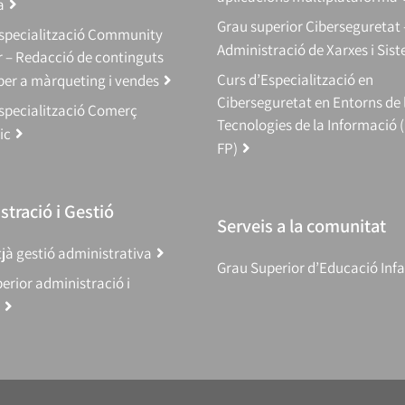
a
Grau superior Ciberseguretat 
Especialització Community
Administració de Xarxes i Sis
 – Redacció de continguts
Curs d’Especialització en
 per a màrqueting i vendes
Ciberseguretat en Entorns de 
specialització Comerç
Tecnologies de la Informació 
ic
FP)
tració i Gestió
Serveis a la comunitat
jà gestió administrativa
Grau Superior d’Educació Infa
erior administració i