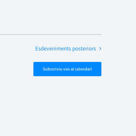
Esdeveniments
posteriors
Subscriviu-vos al calendari