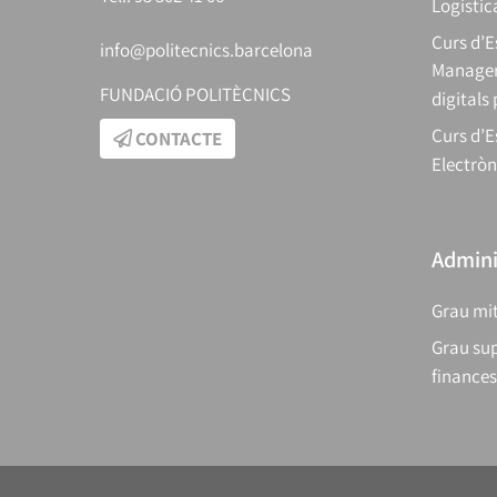
Logístic
Curs d’
info@politecnics.barcelona
Manager
FUNDACIÓ POLITÈCNICS
digitals
Curs d’E
CONTACTE
Electròn
Adminis
Grau mit
Grau sup
finances