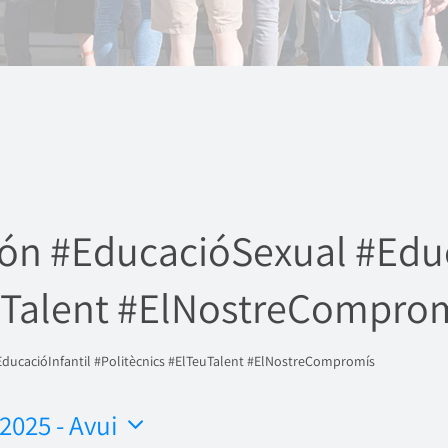
ón #EducacióSexual #Educ
euTalent #ElNostreCompro
ducacióInfantil #Politècnics #ElTeuTalent #ElNostreCompromís
 2025
 - 
Avui