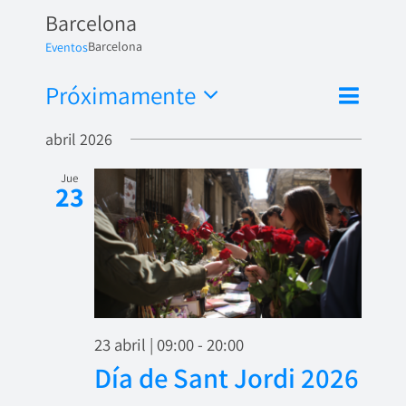
Barcelona
Barcelona
Eventos
Nave
Próximamente
Naveg
Lista
de
Seleccionar
de
abril 2026
fecha.
vista
vistas
de
Jue
23
Even
23 abril | 09:00
-
20:00
Día de Sant Jordi 2026