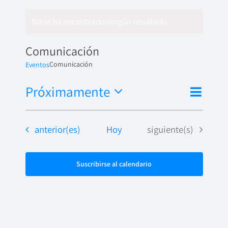
No se ha encontrado ningún resultado.
Comunicación
Comunicación
Eventos
Nave
Próximamente
Naveg
Lista
de
Seleccionar
de
fecha.
vista
Eventos
Eventos
anterior(es)
Hoy
siguiente(s)
vistas
de
Even
Suscribirse al calendario