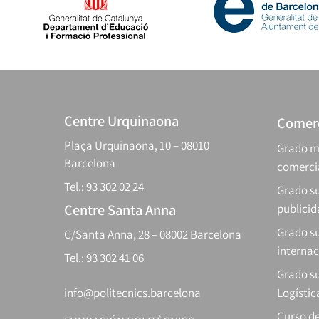
Centre Urquinaona
Comerc
Plaça Urquinaona, 10 – 08010
Grado m
Barcelona
comerci
Tel.: 93 302 02 24
Grado su
Centre Santa Anna
publici
Grado s
C/Santa Anna, 28 – 08002 Barcelona
internac
Tel.: 93 302 41 06
Grado su
info@politecnics.barcelona
Logístic
Curso d