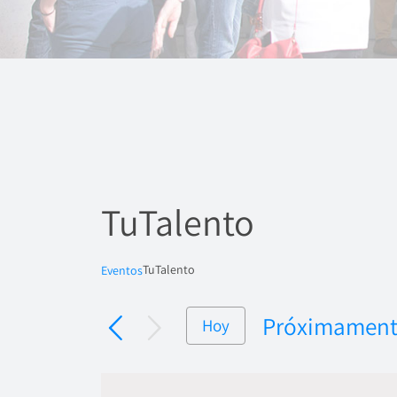
TuTalento
TuTalento
Eventos
Próximamen
Hoy
Seleccionar
fecha.