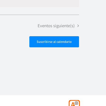
de
vistas
Evento
Eventos
siguiente(s)
Suscribirse al calendario