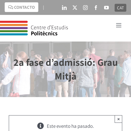
Saltar
CONTACTO
|
CAT
LinkedIn
X
Instagram
Facebook
YouTube
al
contenido
2a fase d’admissió: Grau
Mitjà
×
Este evento ha pasado.