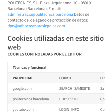
POLITÈCNICS, S.L. Plaza Urquinaona, 10 – 08010
Barcelona (Barcelona). E-mail:
administracio@politecnics.barcelona
Datos de
contacto del delegado de protección de datos:
dpo@adhocasesoreslegales.com
Cookies utilizadas en este sitio
web
COOKIES CONTROLADAS POR EL EDITOR
Técnicas y funcional
PROPIEDAD
COOKIE
FINAL
google.com
SEARCH_SAMESITE
SameSit
politecnicos.barcelona
PHPSESSID
Cookie 
youtube.com
LOGIN_INFO
Cookies