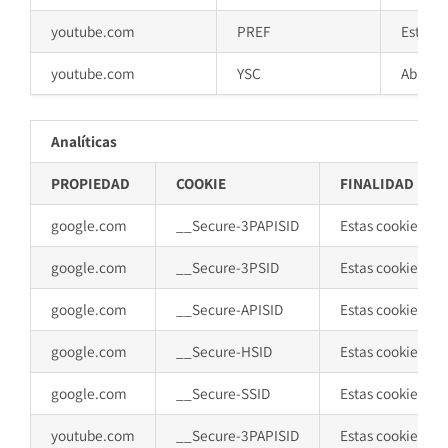
youtube.com
PREF
Esta co
youtube.com
YSC
Abre un
Analíticas
PROPIEDAD
COOKIE
FINALIDAD
google.com
__Secure-3PAPISID
Estas cookies se 
google.com
__Secure-3PSID
Estas cookies se 
google.com
__Secure-APISID
Estas cookies se 
google.com
__Secure-HSID
Estas cookies se 
google.com
__Secure-SSID
Estas cookies se 
youtube.com
__Secure-3PAPISID
Estas cookies se 