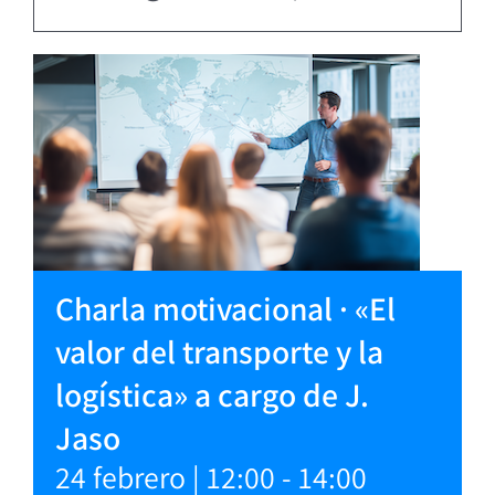
Charla motivacional · «El
valor del transporte y la
logística» a cargo de J.
Jaso
24 febrero | 12:00
-
14:00