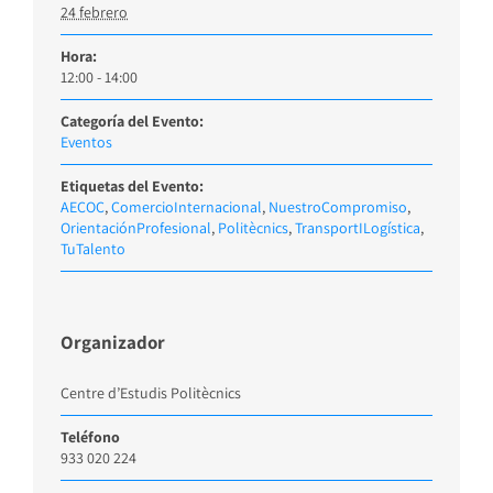
24 febrero
Hora:
12:00 - 14:00
Categoría del Evento:
Eventos
Etiquetas del Evento:
AECOC
,
ComercioInternacional
,
NuestroCompromiso
,
OrientaciónProfesional
,
Politècnics
,
TransportILogística
,
TuTalento
Organizador
Centre d’Estudis Politècnics
Teléfono
933 020 224