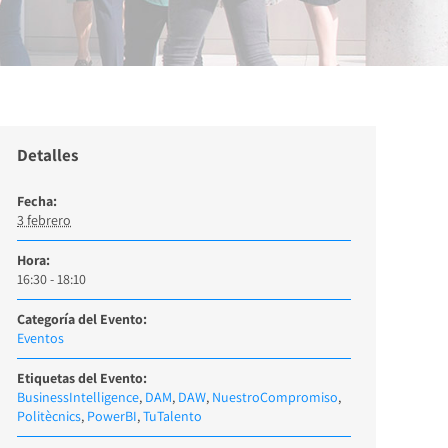
Detalles
Fecha:
3 febrero
Hora:
16:30 - 18:10
Categoría del Evento:
Eventos
Etiquetas del Evento:
BusinessIntelligence
,
DAM
,
DAW
,
NuestroCompromiso
,
Politècnics
,
PowerBI
,
TuTalento