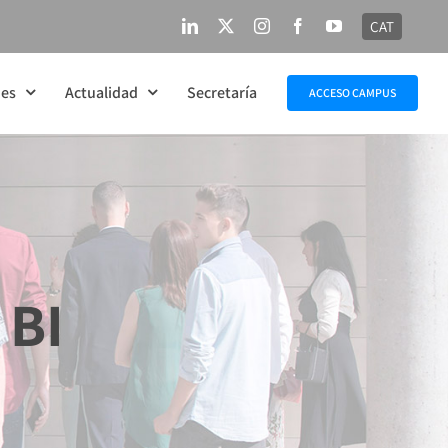
CAT
LinkedIn
X
Instagram
Facebook
YouTube
nes
Actualidad
Secretaría
ACCESO CAMPUS
 BI