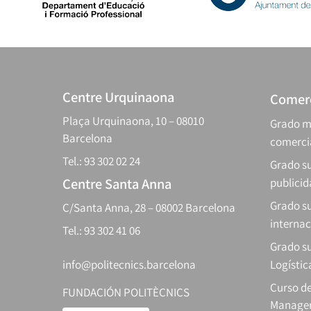
Centre Urquinaona
Comerc
Plaça Urquinaona, 10 – 08010
Grado m
Barcelona
comerci
Tel.: 93 302 02 24
Grado su
Centre Santa Anna
publici
Grado s
C/Santa Anna, 28 – 08002 Barcelona
internac
Tel.: 93 302 41 06
Grado su
info@politecnics.barcelona
Logístic
Curso d
FUNDACIÓN POLITÈCNICS
Manager