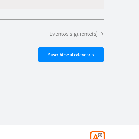
de
vistas
Evento
Eventos
siguiente(s)
Suscribirse al calendario