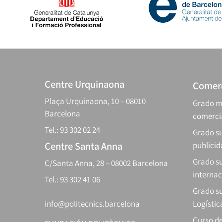
Centre Urquinaona
Comerc
Plaça Urquinaona, 10 – 08010
Grado m
Barcelona
comerci
Tel.: 93 302 02 24
Grado su
Centre Santa Anna
publici
Grado s
C/Santa Anna, 28 – 08002 Barcelona
internac
Tel.: 93 302 41 06
Grado su
info@politecnics.barcelona
Logístic
Curso d