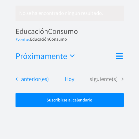
No se ha encontrado ningún resultado.
EducaciónConsumo
EducaciónConsumo
Eventos
Nave
Próximamente
Naveg
Lista
de
Seleccionar
de
fecha.
vista
Eventos
Eventos
anterior(es)
Hoy
siguiente(s)
vistas
de
Even
Suscribirse al calendario