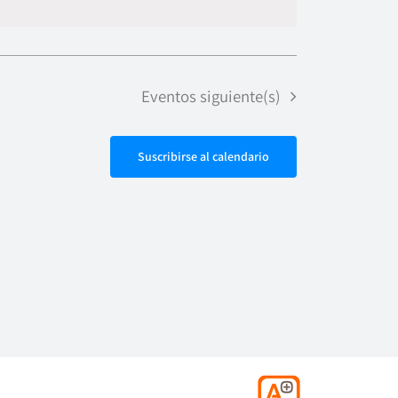
de
vistas
Evento
Eventos
siguiente(s)
Suscribirse al calendario