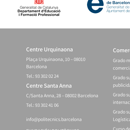
Centre Urquinaona
Comerc
Plaça Urquinaona, 10 – 08010
Grado m
Barcelona
comerci
Tel.: 93 302 02 24
Grado su
Centre Santa Anna
publici
Grado s
C/Santa Anna, 28 – 08002 Barcelona
internac
Tel.: 93 302 41 06
Grado su
info@politecnics.barcelona
Logístic
Curso d