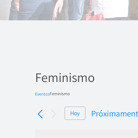
Feminismo
Feminismo
Eventos
Próximamen
Hoy
Seleccionar
fecha.