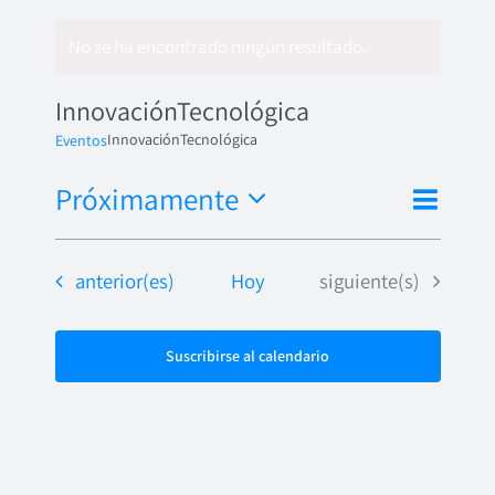
No se ha encontrado ningún resultado.
InnovaciónTecnológica
InnovaciónTecnológica
Eventos
Nave
Próximamente
Naveg
Lista
de
Seleccionar
de
fecha.
vista
Eventos
Eventos
anterior(es)
Hoy
siguiente(s)
vistas
de
Even
Suscribirse al calendario