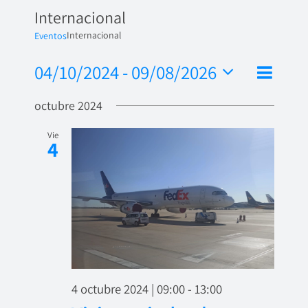
Internacional
Internacional
Eventos
Nave
04/10/2024
 - 
09/08/2026
Naveg
Lista
de
Seleccionar
de
octubre 2024
fecha.
vista
vistas
de
Vie
4
Even
4 octubre 2024 | 09:00
-
13:00