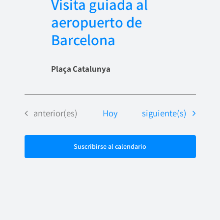
Visita guiada al
aeropuerto de
Barcelona
Plaça Catalunya
Eventos
Eventos
anterior(es)
Hoy
siguiente(s)
Suscribirse al calendario