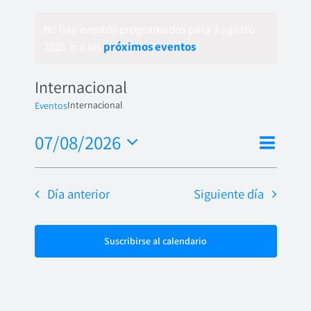
No hay eventos programados para 7 agosto
2026. Ir a los
próximos eventos
.
Internacional
Internacional
Eventos
Nave
07/08/2026
Naveg
Día
de
Seleccionar
de
fecha.
vista
Día anterior
Siguiente día
vistas
de
Even
Suscribirse al calendario