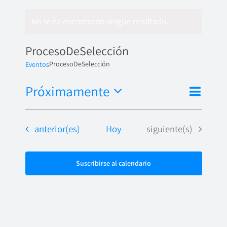
No se ha encontrado ningún resultado.
ProcesoDeSelección
ProcesoDeSelección
Eventos
Nave
Próximamente
Naveg
Lista
de
Seleccionar
de
fecha.
vista
Eventos
Eventos
anterior(es)
Hoy
siguiente(s)
vistas
de
Even
Suscribirse al calendario