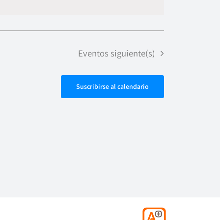
de
vistas
Evento
Eventos
siguiente(s)
Suscribirse al calendario