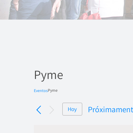
Pyme
Pyme
Eventos
Próximamen
Hoy
Seleccionar
fecha.