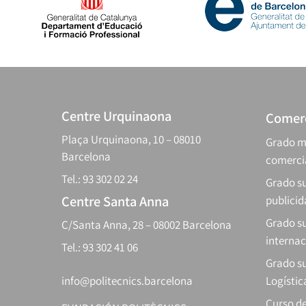
Centre Urquinaona
Comerc
Plaça Urquinaona, 10 – 08010
Grado m
Barcelona
comerci
Tel.: 93 302 02 24
Grado su
Centre Santa Anna
publici
Grado s
C/Santa Anna, 28 – 08002 Barcelona
internac
Tel.: 93 302 41 06
Grado su
info@politecnics.barcelona
Logístic
Curso d