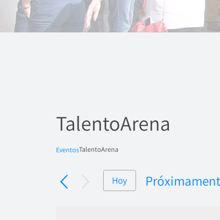
TalentoArena
TalentoArena
Eventos
Próximamen
Hoy
Seleccionar
fecha.