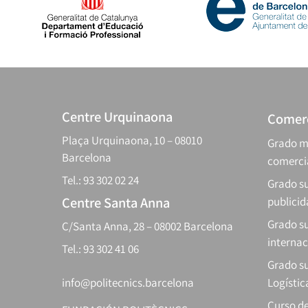
Centre Urquinaona
Comerc
Plaça Urquinaona, 10 – 08010
Grado m
Barcelona
comerci
Tel.: 93 302 02 24
Grado su
Centre Santa Anna
publici
Grado s
C/Santa Anna, 28 – 08002 Barcelona
internac
Tel.: 93 302 41 06
Grado su
info@politecnics.barcelona
Logístic
Curso d