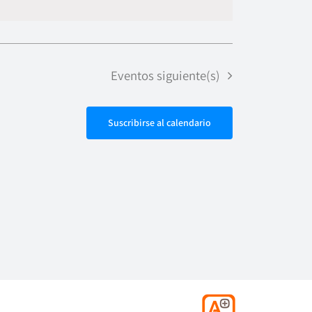
de
vistas
Evento
Eventos
siguiente(s)
Suscribirse al calendario