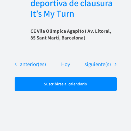
deportiva de clausura
It’s My Turn
CE Vila Olímpica Agapito ( Av. Litoral,
85 Sant Martí, Barcelona)
Eventos
Eventos
anterior(es)
Hoy
siguiente(s)
Suscribirse al calendario