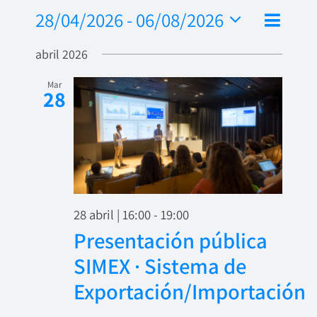
Nave
28/04/2026
 - 
06/08/2026
Naveg
Lista
de
Seleccionar
de
abril 2026
fecha.
vista
vistas
de
Mar
28
Even
28 abril | 16:00
-
19:00
Presentación pública
SIMEX · Sistema de
Exportación/Importación