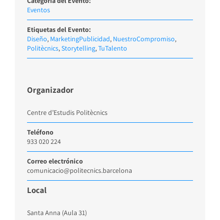
Categoría del Evento:
Eventos
Etiquetas del Evento:
Diseño
,
MarketingPublicidad
,
NuestroCompromiso
,
Politècnics
,
Storytelling
,
TuTalento
Organizador
Centre d’Estudis Politècnics
Teléfono
933 020 224
Correo electrónico
comunicacio@politecnics.barcelona
Local
Santa Anna (Aula 31)