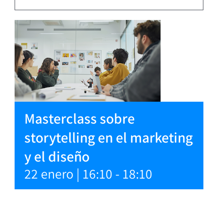
Masterclass sobre
storytelling en el marketing
y el diseño
22 enero | 16:10
-
18:10