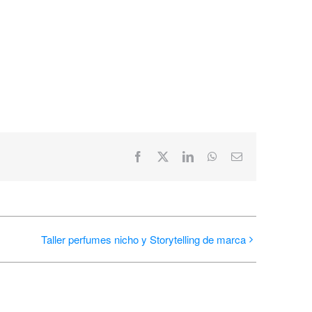
Facebook
X
LinkedIn
WhatsApp
Correo
electrónico
Taller perfumes nicho y Storytelling de marca