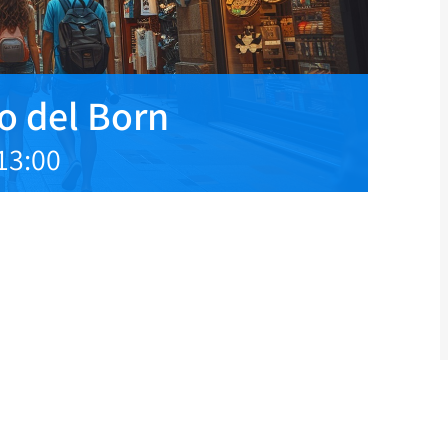
io del Born
13:00