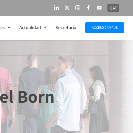
CAT
LinkedIn
X
Instagram
Facebook
YouTube
nes
Actualidad
Secretaría
ACCESO CAMPUS
del Born