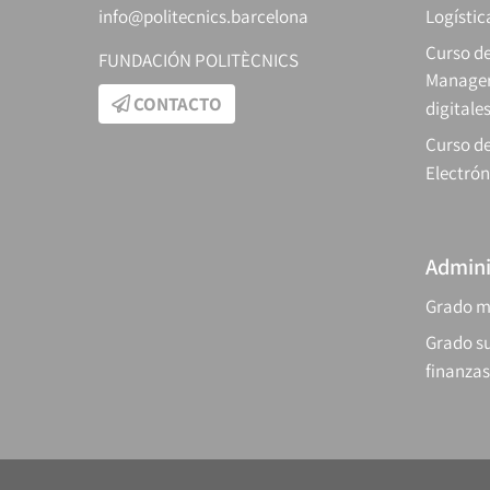
info@politecnics.barcelona
Logístic
Curso d
FUNDACIÓN POLITÈCNICS
Manager
CONTACTO
digitale
Curso de
Electrón
Admini
Grado m
Grado su
finanzas