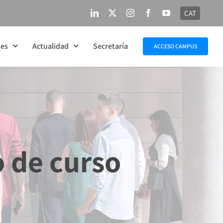
CAT
LinkedIn
X
Instagram
Facebook
YouTube
nes
Actualidad
Secretaría
ACCESO CAMPUS
o de curso