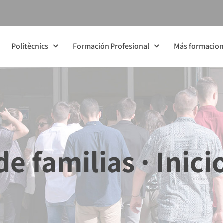
Politècnics
Formación Profesional
Más formacio
e familias · Inici