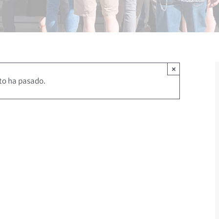
×
to ha pasado.
023