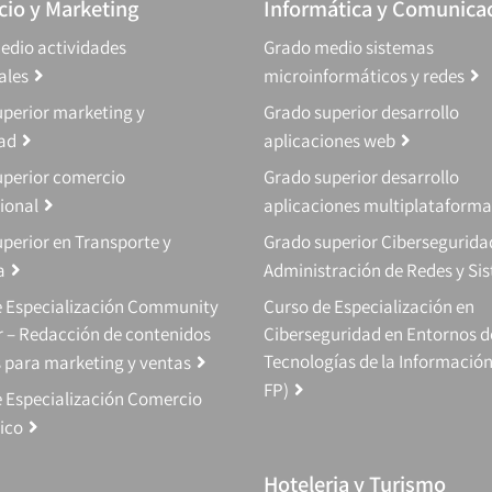
io y Marketing
Informática y Comunica
edio actividades
Grado medio sistemas
ales
microinformáticos y redes
perior marketing y
Grado superior desarrollo
dad
aplicaciones web
uperior comercio
Grado superior desarrollo
ional
aplicaciones multiplataforma
perior en Transporte y
Grado superior Cibersegurida
a
Administración de Redes y Si
e Especialización Community
Curso de Especialización en
 – Redacción de contenidos
Ciberseguridad en Entornos d
Tecnologías de la Información
s para marketing y ventas
FP)
 Especialización Comercio
ico
Hoteleria y Turismo