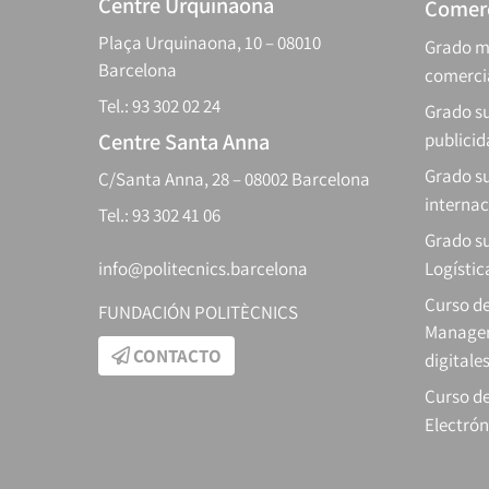
Centre Urquinaona
Comerc
Plaça Urquinaona, 10 – 08010
Grado m
Barcelona
comerci
Tel.: 93 302 02 24
Grado su
Centre Santa Anna
publici
Grado s
C/Santa Anna, 28 – 08002 Barcelona
internac
Tel.: 93 302 41 06
Grado su
info@politecnics.barcelona
Logístic
Curso d
FUNDACIÓN POLITÈCNICS
Manager
CONTACTO
digitale
Curso de
Electrón