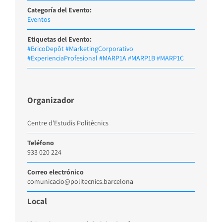
Categoría del Evento:
Eventos
Etiquetas del Evento:
#BricoDepôt #MarketingCorporativo
#ExperienciaProfesional #MARP1A #MARP1B #MARP1C
Organizador
Centre d’Estudis Politècnics
Teléfono
933 020 224
Correo electrónico
comunicacio@politecnics.barcelona
Local