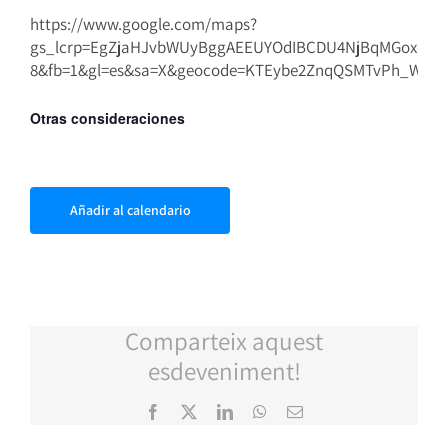
https://www.google.com/maps?
gs_lcrp=EgZjaHJvbWUyBggAEEUYOdIBCDU4NjBqMGoxqAIA
8&fb=1&gl=es&sa=X&geocode=KTEybe2ZnqQSMTvPh_WMPxSe&
Otras consideraciones
Añadir al calendario
Comparteix aquest
esdeveniment!
Facebook
X
LinkedIn
WhatsApp
Correo
electrónico