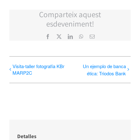
Comparteix aquest
esdeveniment!
Facebook
X
LinkedIn
WhatsApp
Correo
electrónico
Visita-taller fotografía KBr
Un ejemplo de banca
MARP2C
ética: Triodos Bank
Detalles