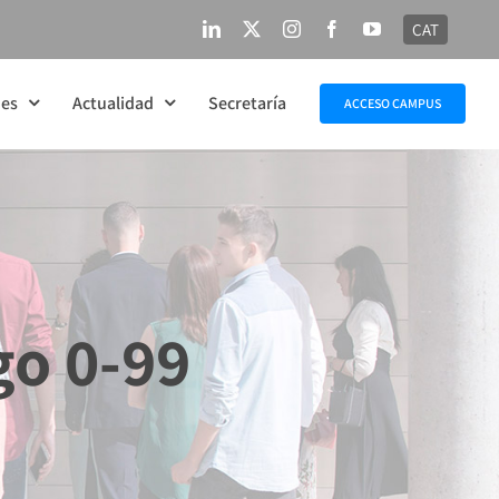
CAT
LinkedIn
X
Instagram
Facebook
YouTube
nes
Actualidad
Secretaría
ACCESO CAMPUS
go 0-99