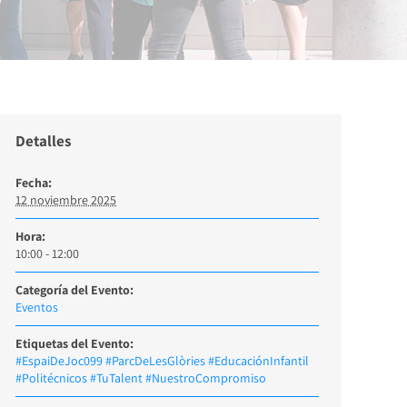
Detalles
Fecha:
12 noviembre 2025
Hora:
10:00 - 12:00
Categoría del Evento:
Eventos
Etiquetas del Evento:
#EspaiDeJoc099 #ParcDeLesGlòries #EducaciónInfantil
#Politécnicos #TuTalent #NuestroCompromiso