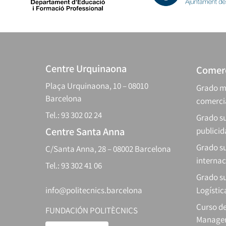
Centre Urquinaona
Comerc
Plaça Urquinaona, 10 – 08010
Grado m
Barcelona
comerci
Tel.: 93 302 02 24
Grado su
Centre Santa Anna
publici
Grado s
C/Santa Anna, 28 – 08002 Barcelona
internac
Tel.: 93 302 41 06
Grado su
info@politecnics.barcelona
Logístic
Curso d
FUNDACIÓN POLITÈCNICS
Manager