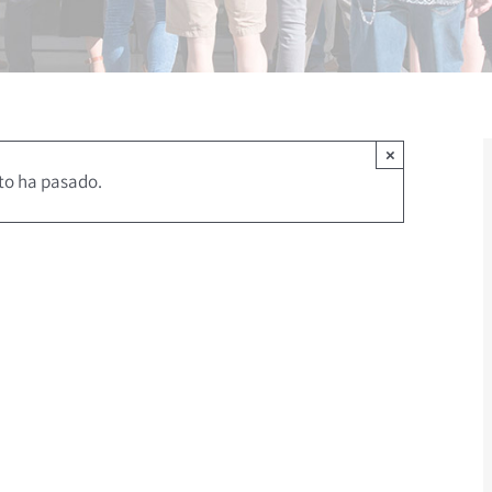
×
to ha pasado.
2:00