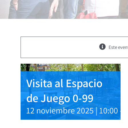
Este even
Visita al Espacio
de Juego 0-99
12 noviembre 2025 | 10:00
-
1