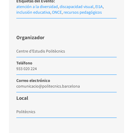
Etiquetas del Evento:
atención a la diversidad
,
discapacidad visual
,
EI1A
,
inclusión educativa
,
ONCE
,
recursos pedagógicos
Organizador
Centre d’Estudis Politècnics
Teléfono
933 020 224
Correo electrónico
comunicacio@politecnics.barcelona
Local
Politècnics