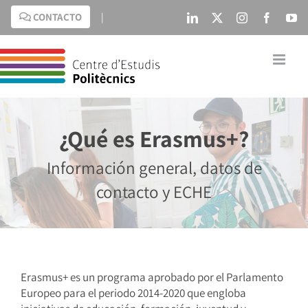
Saltar
CONTACTO
|
LinkedIn
X
Instagram
Facebo
Yo
al
contenido
¿Qué es Erasmus+?
Información general, datos de
contacto y ECHE
Erasmus+ es un programa aprobado por el Parlamento
Europeo para el periodo 2014-2020 que engloba