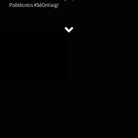
Politècnics #SéOnVaig!