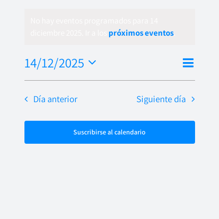
No hay eventos programados para 14
diciembre 2025. Ir a los
próximos eventos
.
Nave
14/12/2025
Naveg
Día
de
Seleccionar
de
fecha.
vista
Día anterior
Siguiente día
vistas
de
Even
Suscribirse al calendario