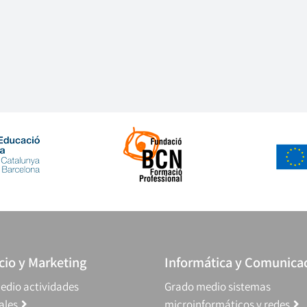
io y Marketing
Informática y Comunica
edio actividades
Grado medio sistemas
ales
microinformáticos y redes