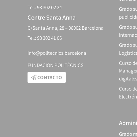
Tel.: 93 302 02 24
Grado su
Centre Santa Anna
publici
Grado s
C/Santa Anna, 28 – 08002 Barcelona
internac
Tel.: 93 302 41 06
Grado su
info@politecnics.barcelona
Logístic
Curso d
FUNDACIÓN POLITÈCNICS
Manager
CONTACTO
digitale
Curso de
Electrón
Admini
Grado m