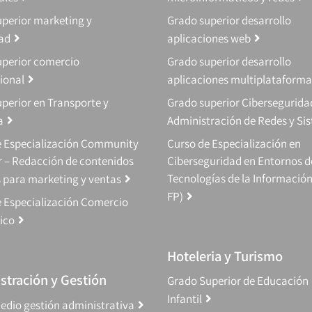
perior marketing y
Grado superior desarrollo
dad
aplicaciones web
uperior comercio
Grado superior desarrollo
ional
aplicaciones multiplataforma
perior en Transporte y
Grado superior Cibersegurida
a
Administración de Redes y Si
e Especialización Community
Curso de Especialización en
 – Redacción de contenidos
Ciberseguridad en Entornos d
Tecnologías de la Información
s para marketing y ventas
FP)
 Especialización Comercio
ico
Hoteleria y Turismo
stración y Gestión
Grado Superior de Educación
Infantil
edio gestión administrativa