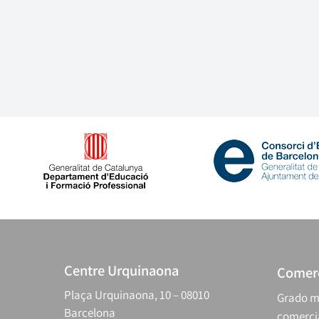
Centre Urquinaona
Comerc
Plaça Urquinaona, 10 – 08010
Grado m
Barcelona
comerci