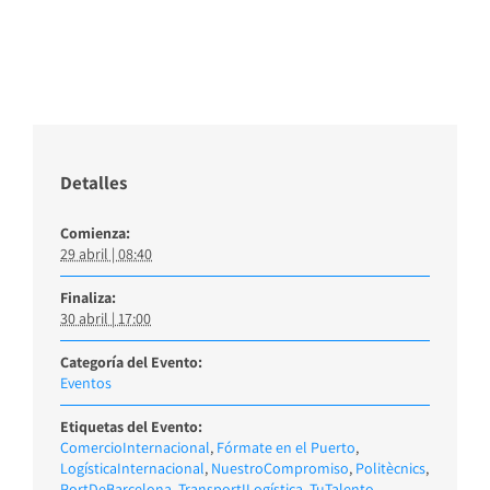
Detalles
Comienza:
29 abril | 08:40
Finaliza:
30 abril | 17:00
Categoría del Evento:
Eventos
Etiquetas del Evento:
ComercioInternacional
,
Fórmate en el Puerto
,
LogísticaInternacional
,
NuestroCompromiso
,
Politècnics
,
PortDeBarcelona
,
TransportILogística
,
TuTalento