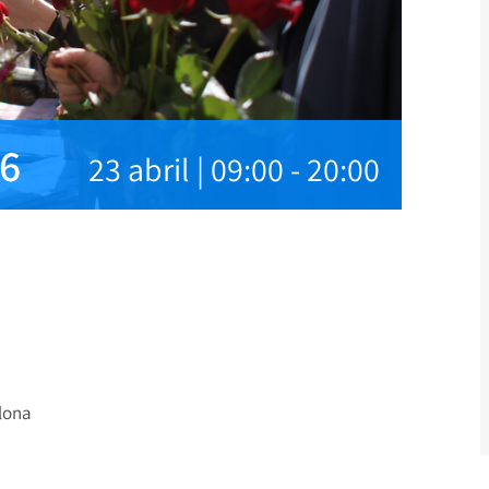
26
23 abril | 09:00
-
20:00
elona