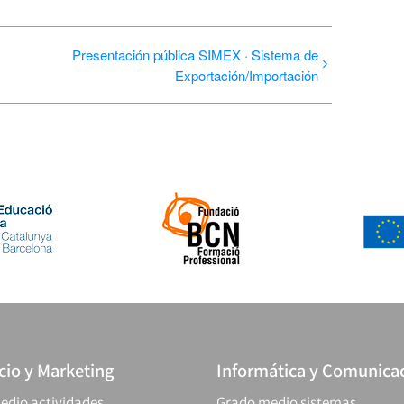
Presentación pública SIMEX · Sistema de
Exportación/Importación
io y Marketing
Informática y Comunica
edio actividades
Grado medio sistemas