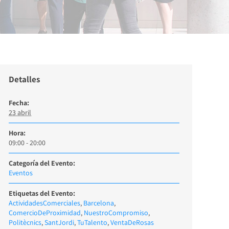
Detalles
Fecha:
23 abril
Hora:
09:00 - 20:00
Categoría del Evento:
Eventos
Etiquetas del Evento:
ActividadesComerciales
,
Barcelona
,
ComercioDeProximidad
,
NuestroCompromiso
,
Politècnics
,
SantJordi
,
TuTalento
,
VentaDeRosas