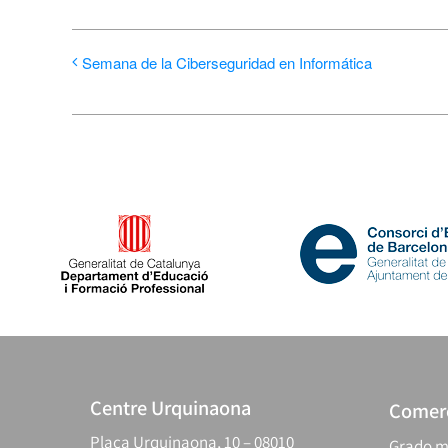
Semana de la Ciberseguridad en Informática
Centre Urquinaona
Comerc
Plaça Urquinaona, 10 – 08010
Grado m