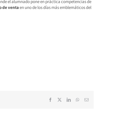
onde el alumnado pone en práctica competencias de
o de venta
en uno de los días más emblemáticos del
Facebook
X
LinkedIn
WhatsApp
Correo
electrónico