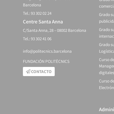
Barcelona
comerci
Tel.: 93 302 02 24
Grado su
Centre Santa Anna
publici
Grado s
C/Santa Anna, 28 – 08002 Barcelona
internac
Tel.: 93 302 41 06
Grado su
info@politecnics.barcelona
Logístic
Curso d
FUNDACIÓN POLITÈCNICS
Manager
CONTACTO
digitale
Curso de
Electrón
Admini