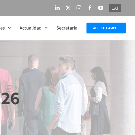
CAT
LinkedIn
X
Instagram
Facebook
YouTube
nes
Actualidad
Secretaría
ACCESO CAMPUS
026