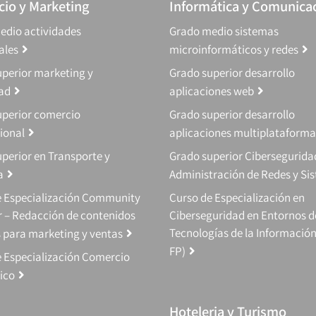
io y Marketing
Informática y Comunica
edio actividades
Grado medio sistemas
ales
microinformáticos y redes
perior marketing y
Grado superior desarrollo
dad
aplicaciones web
uperior comercio
Grado superior desarrollo
ional
aplicaciones multiplataforma
perior en Transporte y
Grado superior Cibersegurida
a
Administración de Redes y Si
e Especialización Community
Curso de Especialización en
 – Redacción de contenidos
Ciberseguridad en Entornos d
Tecnologías de la Información
s para marketing y ventas
FP)
 Especialización Comercio
ico
Hoteleria y Turismo