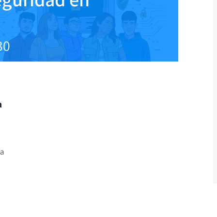
30
a
la