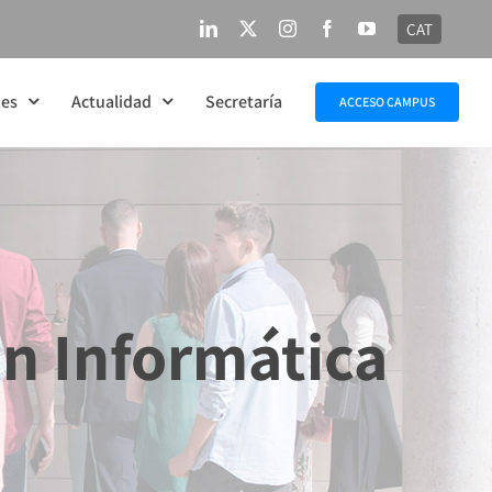
CAT
LinkedIn
X
Instagram
Facebook
YouTube
nes
Actualidad
Secretaría
ACCESO CAMPUS
n Informática