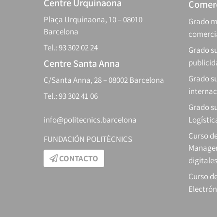
Centre Urquinaona
Comerc
Plaça Urquinaona, 10 – 08010
Grado m
Barcelona
comerci
Tel.: 93 302 02 24
Grado su
Centre Santa Anna
publici
Grado s
C/Santa Anna, 28 – 08002 Barcelona
internac
Tel.: 93 302 41 06
Grado su
info@politecnics.barcelona
Logístic
Curso d
FUNDACIÓN POLITÈCNICS
Manager
CONTACTO
digitale
Curso de
Electrón