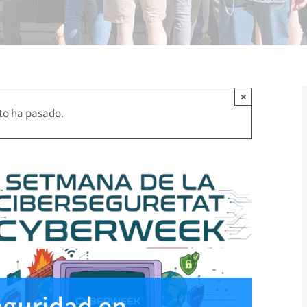
×
to ha pasado.
eguridad en