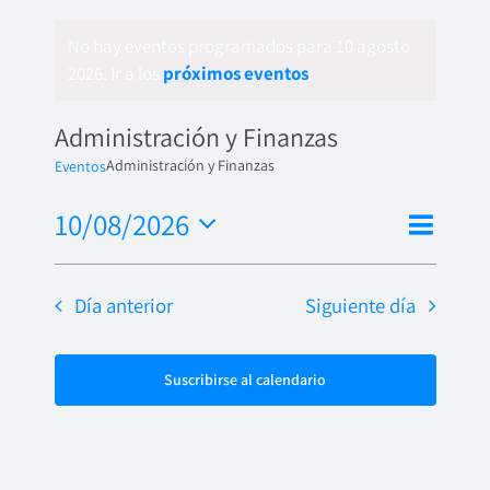
No hay eventos programados para 10 agosto
2026. Ir a los
próximos eventos
.
Administración y Finanzas
Administración y Finanzas
Eventos
Nave
10/08/2026
Naveg
Día
de
Seleccionar
de
fecha.
vista
Día anterior
Siguiente día
vistas
de
Even
Suscribirse al calendario