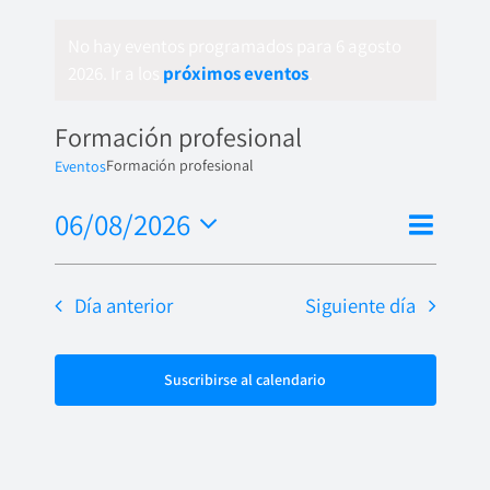
No hay eventos programados para 6 agosto
2026. Ir a los
próximos eventos
.
Formación profesional
Formación profesional
Eventos
Nave
06/08/2026
Naveg
Día
de
Seleccionar
de
fecha.
vista
Día anterior
Siguiente día
vistas
de
Even
Suscribirse al calendario