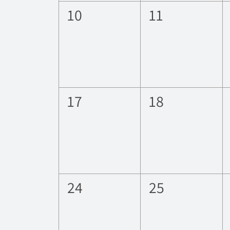
0
0
10
11
eventos,
eventos,
0
0
17
18
eventos,
eventos,
0
0
24
25
eventos,
eventos,