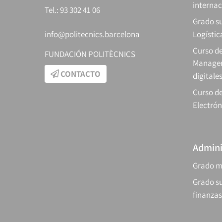
internac
Tel.: 93 302 41 06
Grado su
info@politecnics.barcelona
Logístic
Curso d
FUNDACIÓN POLITÈCNICS
Manager
CONTACTO
digitale
Curso de
Electrón
Admini
Grado m
Grado su
finanzas