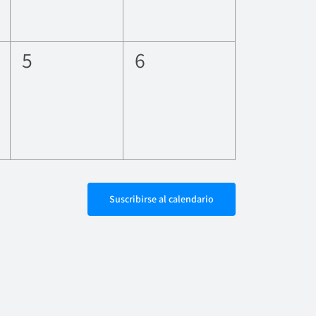
0
0
5
6
eventos,
eventos,
Suscribirse al calendario