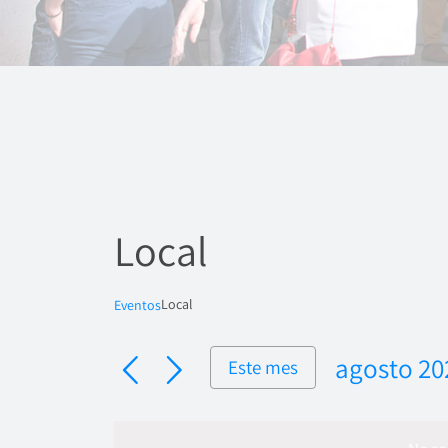
Local
Local
Eventos
agosto 20
Este mes
Seleccion
fecha.