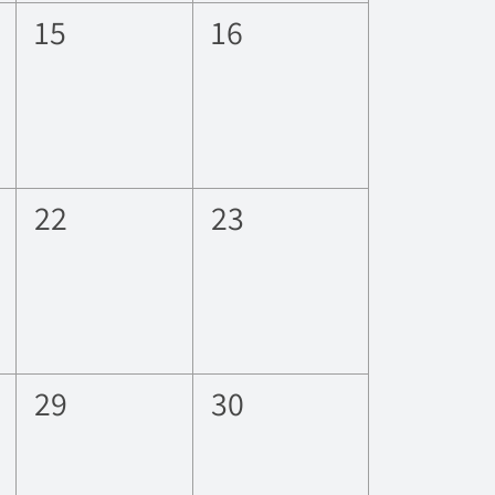
0
0
15
16
eventos,
eventos,
0
0
22
23
eventos,
eventos,
0
0
29
30
eventos,
eventos,