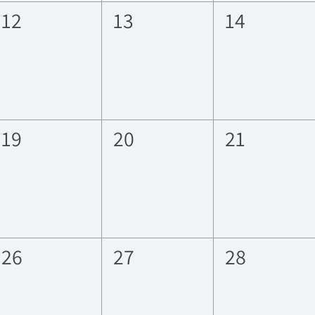
0
0
0
12
13
14
eventos,
eventos,
eventos,
0
0
0
19
20
21
eventos,
eventos,
eventos,
0
0
0
26
27
28
eventos,
eventos,
eventos,