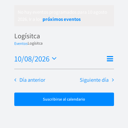
No hay eventos programados para 10 agosto
2026. Ir a los
próximos eventos
.
Logísitca
Logísitca
Eventos
Nave
10/08/2026
Naveg
Día
de
Seleccionar
de
fecha.
vista
Día anterior
Siguiente día
vistas
de
Even
Suscribirse al calendario