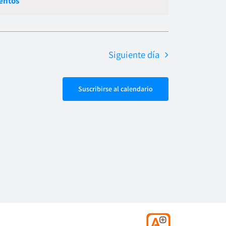
entos
.
de
vistas
Evento
Siguiente día
Suscribirse al calendario