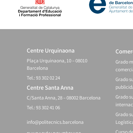
Centre Urquinaona
Comerc
Plaça Urquinaona, 10 – 08010
Grado m
Barcelona
comerci
Tel.: 93 302 02 24
Grado su
Centre Santa Anna
publici
Grado s
C/Santa Anna, 28 – 08002 Barcelona
internac
Tel.: 93 302 41 06
Grado su
info@politecnics.barcelona
Logístic
Curso d