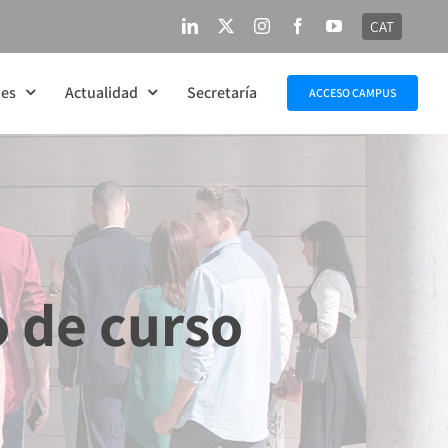
CAT
LinkedIn
X
Instagram
Facebook
YouTube
nes
Actualidad
Secretaría
ACCESO CAMPUS
o de curso