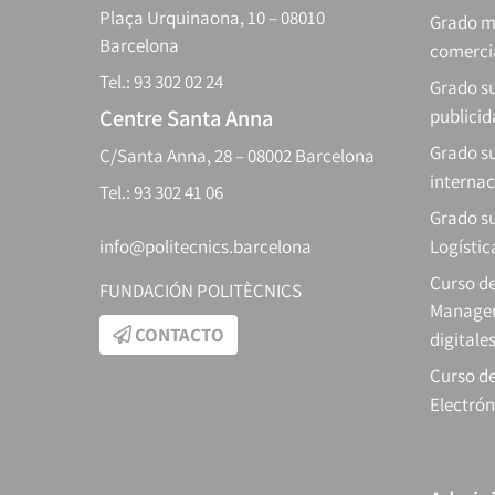
Plaça Urquinaona, 10 – 08010
Grado m
Barcelona
comerci
Tel.: 93 302 02 24
Grado su
Centre Santa Anna
publici
Grado s
C/Santa Anna, 28 – 08002 Barcelona
internac
Tel.: 93 302 41 06
Grado su
info@politecnics.barcelona
Logístic
Curso d
FUNDACIÓN POLITÈCNICS
Manager
CONTACTO
digitale
Curso de
Electrón