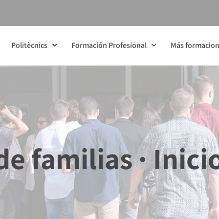
Politècnics
Formación Profesional
Más formacio
e familias · Inici