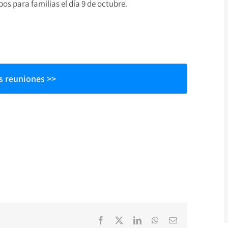
os para familias el día 9 de octubre.
as reuniones >>
Facebook
X
LinkedIn
WhatsApp
Correo