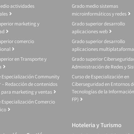
edio actividades
Grado medio sistemas
ales
microinformáticos y redes
perior marketing y
Grado superior desarrollo
dad
aplicaciones web
uperior comercio
Grado superior desarrollo
ional
aplicaciones multiplataforma
perior en Transporte y
Grado superior Cibersegurida
a
Administración de Redes y Si
e Especialización Community
Curso de Especialización en
 – Redacción de contenidos
Ciberseguridad en Entornos d
Tecnologías de la Información
s para marketing y ventas
FP)
 Especialización Comercio
ico
Hoteleria y Turismo