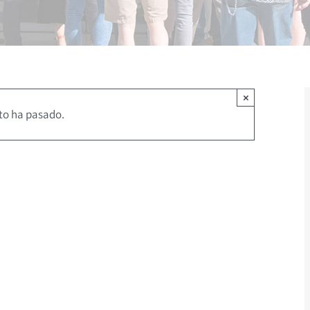
×
to ha pasado.
0