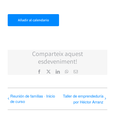
Añadir al calendario
Comparteix aquest
esdeveniment!
Facebook
X
LinkedIn
WhatsApp
Correo
electrónico
Reunión de familias · Inicio
Taller de emprendeduría
de curso
por Héctor Arranz