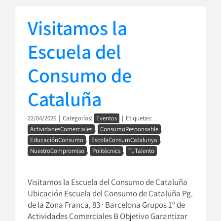
Visitamos la
Escuela del
Consumo de
Cataluña
22/04/2026
|
Categorías:
Eventos
|
Etiquetas:
ActividadesComerciales
,
ConsumoResponsable
,
EducaciónConsumo
,
EscolaConsumCatalunya
,
NuestroCompromiso
,
Politècnics
,
TuTalento
Visitamos la Escuela del Consumo de Cataluña
Ubicación Escuela del Consumo de Cataluña Pg.
de la Zona Franca, 83 · Barcelona Grupos 1º de
Actividades Comerciales B Objetivo Garantizar