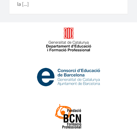
la [...]