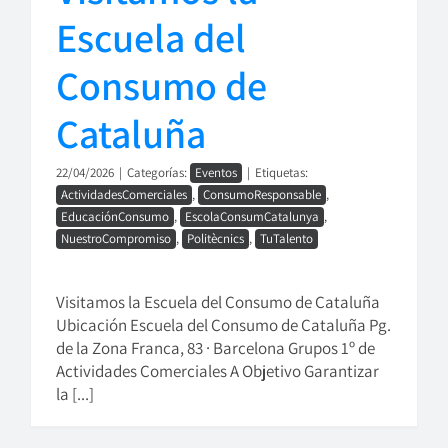
Escuela del
Consumo de
Cataluña
22/04/2026
|
Categorías:
Eventos
|
Etiquetas:
ActividadesComerciales
,
ConsumoResponsable
,
EducaciónConsumo
,
EscolaConsumCatalunya
,
NuestroCompromiso
,
Politècnics
,
TuTalento
Visitamos la Escuela del Consumo de Cataluña
Ubicación Escuela del Consumo de Cataluña Pg.
de la Zona Franca, 83 · Barcelona Grupos 1º de
Actividades Comerciales A Objetivo Garantizar
la [...]