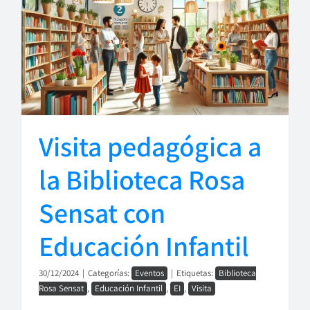
Visita pedagógica a
la Biblioteca Rosa
Sensat con
Educación Infantil
30/12/2024
|
Categorías:
Eventos
|
Etiquetas:
Biblioteca
Rosa Sensat
,
Educación Infantil
,
EI
,
Visita