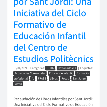
por Sant Jordi: Una
Iniciativa del Ciclo
Formativo de
Educación Infantil
del Centro de
Estudios Politècnics
18/04/2024
|
Categorías:
BLOG
,
Destacados EI
|
Etiquetas:
Actividades Comerciales
,
Educación Infantil
,
Formación
profesional
,
fp
,
FRASE
,
Libros
,
Rosas
,
San Jorge
,
Venta
Recaudación de Libros Infantiles por Sant Jordi:
Una Iniciativa del Ciclo Formativo de Educación