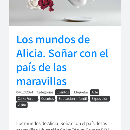
Los mundos de
Alicia. Soñar con el
país de las
maravillas
04/12/2024
|
Categorías:
Eventos
|
Etiquetas:
Arte
,
CaixaFórum
,
Cuentos
,
Educación Infantil
,
Exposición
,
Visita
Los mundos de Alicia. Soñar con el país de las