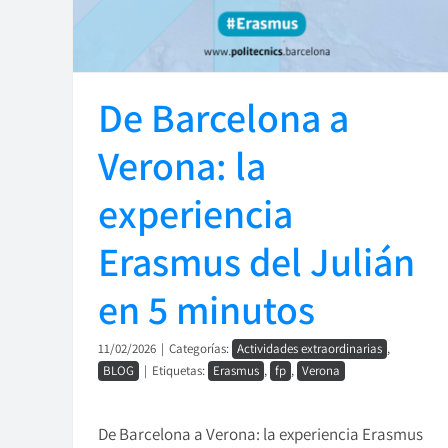
De Barcelona a
Verona: la
experiencia
Erasmus del Julián
en 5 minutos
11/02/2026
|
Categorías:
Actividades extraordinarias
,
BLOG
|
Etiquetas:
Erasmus
,
fp
,
Verona
De Barcelona a Verona: la experiencia Erasmus