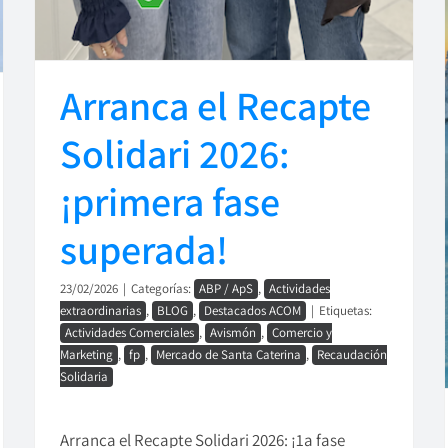
Arranca el Recapte
Solidari 2026:
¡primera fase
superada!
23/02/2026
|
Categorías:
ABP / ApS
,
Actividades
extraordinarias
,
BLOG
,
Destacados ACOM
|
Etiquetas:
Actividades Comerciales
,
Avismón
,
Comercio y
Marketing
,
fp
,
Mercado de Santa Caterina
,
Recaudación
Solidaria
Arranca el Recapte Solidari 2026: ¡1a fase