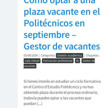
plaza vacante en el
Politécnicos en
septiembre –
Gestor de vacantes
03/08/2026
|
Categorías:
Gestión académica
|
Etiquetas:
cola virtual
,
Formación profesional
,
fp
,
Gestor de
vacantes
Si tienes interés en estudiar un ciclo formativo
en el Centro d'Estudis Politècnics y no has
obtenido plaza durante el proceso ordinario,
todavía puedes optar a las vacantes que
puedan [...]