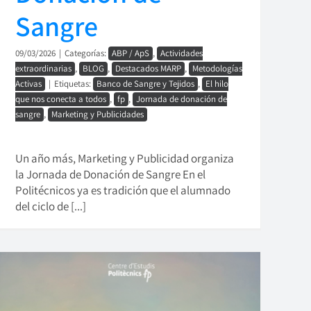
Sangre
09/03/2026
|
Categorías:
ABP / ApS
,
Actividades
extraordinarias
,
BLOG
,
Destacados MARP
,
Metodologías
Activas
|
Etiquetas:
Banco de Sangre y Tejidos
,
El hilo
que nos conecta a todos
,
fp
,
Jornada de donación de
sangre
,
Marketing y Publicidades
Un año más, Marketing y Publicidad organiza
la Jornada de Donación de Sangre En el
Politécnicos ya es tradición que el alumnado
del ciclo de [...]