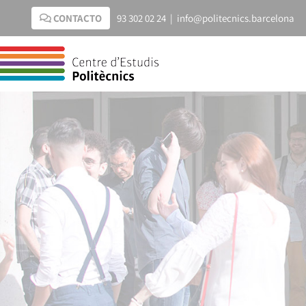
Saltar
CONTACTO
93 302 02 24
|
info@politecnics.barcelona
al
contenido