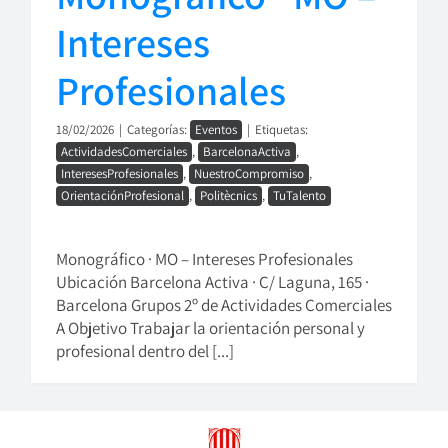
Intereses
Profesionales
18/02/2026
|
Categorías:
Eventos
|
Etiquetas:
ActividadesComerciales
,
BarcelonaActiva
,
InteresesProfesionales
,
NuestroCompromiso
,
OrientaciónProfesional
,
Politècnics
,
TuTalento
Monográfico · MO – Intereses Profesionales
Ubicación Barcelona Activa · C/ Laguna, 165 ·
Barcelona Grupos 2º de Actividades Comerciales
A Objetivo Trabajar la orientación personal y
profesional dentro del [...]