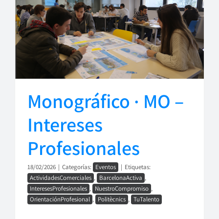
Monográfico · MO –
Intereses
Profesionales
18/02/2026
|
Categorías:
Eventos
|
Etiquetas:
ActividadesComerciales
,
BarcelonaActiva
,
InteresesProfesionales
,
NuestroCompromiso
,
OrientaciónProfesional
,
Politècnics
,
TuTalento