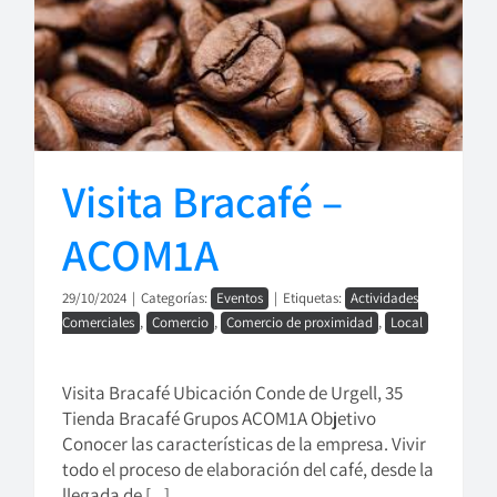
Visita Bracafé –
ACOM1A
29/10/2024
|
Categorías:
Eventos
|
Etiquetas:
Actividades
Comerciales
,
Comercio
,
Comercio de proximidad
,
Local
Visita Bracafé Ubicación Conde de Urgell, 35
Tienda Bracafé Grupos ACOM1A Objetivo
Conocer las características de la empresa. Vivir
todo el proceso de elaboración del café, desde la
llegada de [...]